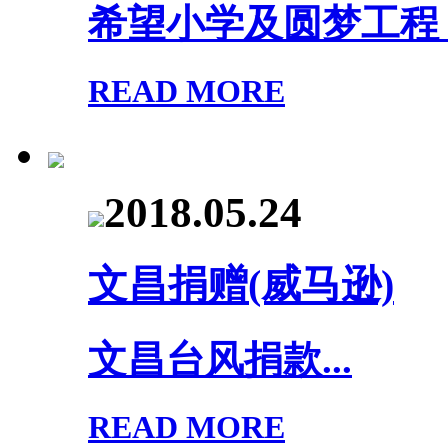
希望小学及圆梦工程 希
READ MORE
2018.05.24
文昌捐赠(威马逊)
文昌台风捐款...
READ MORE