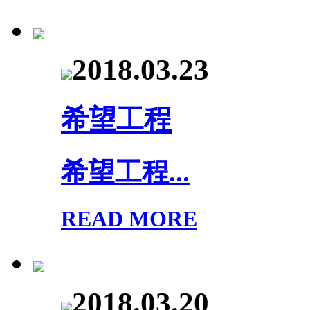
2018.03.23
希望工程
希望工程...
READ MORE
2018.03.20