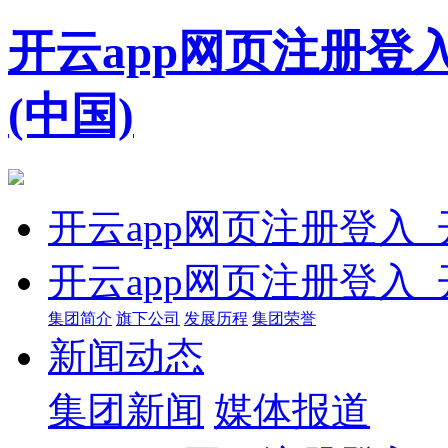
开云app网页注册登
(中国)
开云app网页注册登入_
开云app网页注册登入_
集团简介
旗下公司
发展历程
集团荣誉
新闻动态
集团新闻
媒体报道