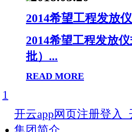
2014希望工程发放
2014希望工程发放
批）...
READ MORE
1
开云app网页注册登入_
集团简介