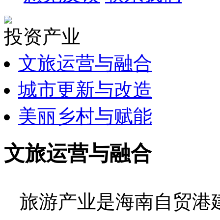
投资产业
文旅运营与融合
城市更新与改造
美丽乡村与赋能
文旅运营与融合
旅游产业是海南自贸港