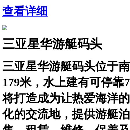
查看详细
三亚星华游艇码头
三亚星华游艇码头位于南
179米，水上建有可停靠
将打造成为让热爱海洋的
化的交流地，提供游艇泊