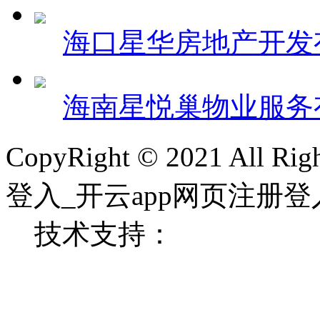
海口星华房地产开发
海南星悦巢物业服务
CopyRight © 2021 All 
登入_开云app网页注册
技术支持：