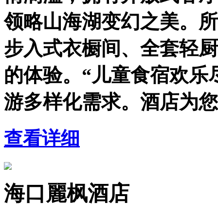
领略山海湖变幻之美。所
步入式衣橱间、全套轻厨
的体验。“儿童食宿欢乐
游多样化需求。酒店为您
查看详细
海口麗枫酒店