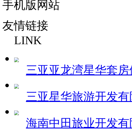
手机版网站
友情链接
LINK
三亚亚龙湾星华套房
三亚星华旅游开发有
海南中田旅业开发有