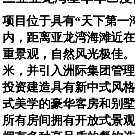
项目位于具有“天下第一
内，距离亚龙湾海滩近在
重景观，自然风光极佳。
米，并引入洲际集团管理
投资建造具有新中式风格
式美学的豪华客房和别墅
所有房间拥有开放式景观