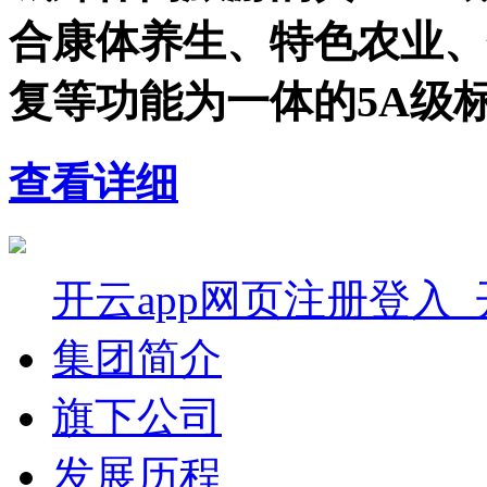
合康体养生、特色农业、
复等功能为一体的5A级
查看详细
开云app网页注册登入_
集团简介
旗下公司
发展历程