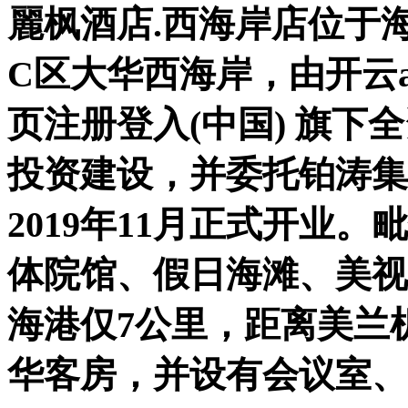
麗枫酒店.西海岸店位于海
C区大华西海岸，由开云a
页注册登入(中国) 旗
投资建设，并委托铂涛集
2019年11月正式开业
体院馆、假日海滩、美视
海港仅7公里，距离美兰机
华客房，并设有会议室、