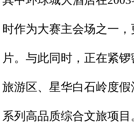
时作为大赛主会场之一，
片。与此同时，正在紧锣
旅游区、星华白石岭度假
系列高品质综合文旅项目