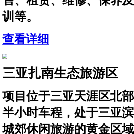
售、租赁、维修、保养及
训等。
查看详细
三亚扎南生态旅游区
项目位于三亚天涯区北部
半小时车程，处于三亚滨
城郊休闲旅游的黄金区域