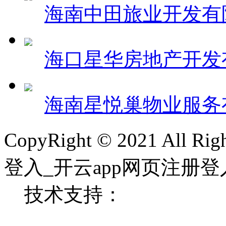
海南中田旅业开发有
海口星华房地产开发
海南星悦巢物业服务
CopyRight © 2021 All 
登入_开云app网页注册
技术支持：