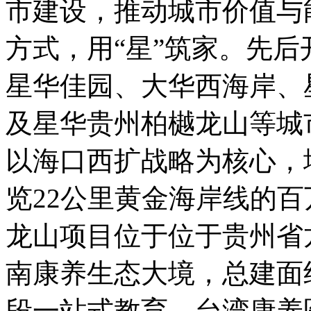
市建设，推动城市价值与
方式，用“星”筑家。先
星华佳园、大华西海岸、
及星华贵州柏樾龙山等城
以海口西扩战略为核心，
览22公里黄金海岸线的
龙山项目位于位于贵州省龙
南康养生态大境，总建面
段一站式教育、台湾康养