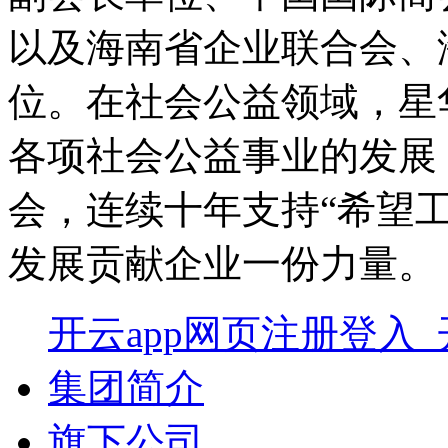
以及海南省企业联合会、
位。在社会公益领域，星
各项社会公益事业的发展
会，连续十年支持“希望
发展贡献企业一份力量。
开云app网页注册登入_
集团简介
旗下公司